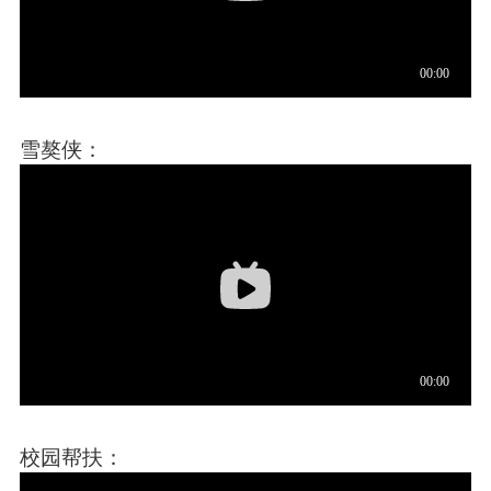
雪獒侠：
校园帮扶：