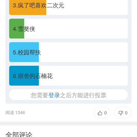
3.疯了吧喜欢二次元
4.雪獒侠
5.校园帮扶
6.宿舍的石楠花
您需要
登录
之后方能进行投票
阅读 1346
0
0
全部评论