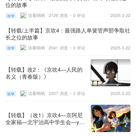
位的故事
淡看呐呐
2126 浏览
0 评论
2025-3-22
吹学
【转载/上半篇】京吹4：最强路人单簧管声部争取社
长之位的故事
淡看呐呐
2041 浏览
0 评论
2025-3-22
吹学
【转载】改2：《京吹4—人民的
名义（青春版）》
淡看呐呐
2207 浏览
2 评论
2025-3-22
吹学
【转载】（改1）京吹4—京阿尼
全家福—北宇治高中学生会—ye
s，minister青春版