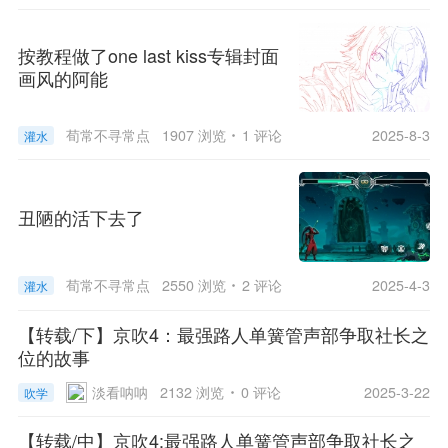
按教程做了one last kiss专辑封面
画风的阿能
荀常不寻常
点
1907 浏览
1 评论
2025-8-3
灌水
击重新加载
丑陋的活下去了
荀常不寻常
点
2550 浏览
2 评论
2025-4-3
灌水
击重新加载
【转载/下】京吹4：最强路人单簧管声部争取社长之
位的故事
淡看呐呐
2132 浏览
0 评论
2025-3-22
吹学
【转载/中】京吹4:最强路人单簧管声部争取社长之