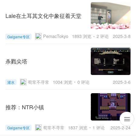
Lale在土耳其文化中象征着天堂
PemacTokyo
1893 浏览
2 评论
2025-3-8
Galgame专区
杀戮尖塔
荀常不寻常
1004 浏览
0 评论
2025-3-6
灌水
推荐：NTR小镇
荀常不寻常
1837 浏览
1 评论
2025-2-24
Galgame专区