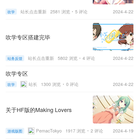
站长
点击重新
2581 浏览
5 评论
2024-4-22
吹学
加载
吹学专区搭建完毕
站长
点击重新
5802 浏览
4 评论
2024-4-22
站务反馈
加载
吹学专区
站长
1300 浏览
0 评论
2024-4-22
吹学
关于HF版的Making Lovers
PemacTokyo
1917 浏览
2 评论
2024-4-19
游戏版图