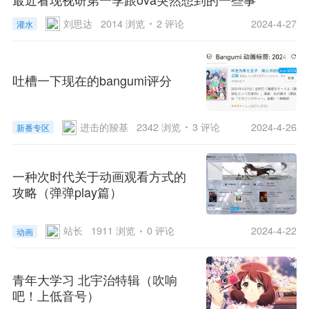
刘思达
2014 浏览
2 评论
2024-4-27
灌水
吐槽一下现在的bangumi评分
进击的羧基
2342 浏览
3 评论
2024-4-26
新番专区
一种次时代关于动画观看方式的
攻略（弹弹play篇）
站长
1911 浏览
0 评论
2024-4-22
动画
青年大学习 北宇治特辑（吹响
吧！上低音号）