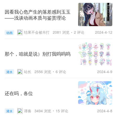
因看我心危产生的落差感到玉玉
——浅谈动画本质与鉴赏理论
结果不会被吊打
2081 浏览
2 评论
2024-4-12
动画
那个，咱就是说）别打我呜呜呜
站长
2556 浏览
6 评论
2024-4-9
灌水
还在吗，各位
谭奏
3494 浏览
15 评论
2024-4-8
灌水