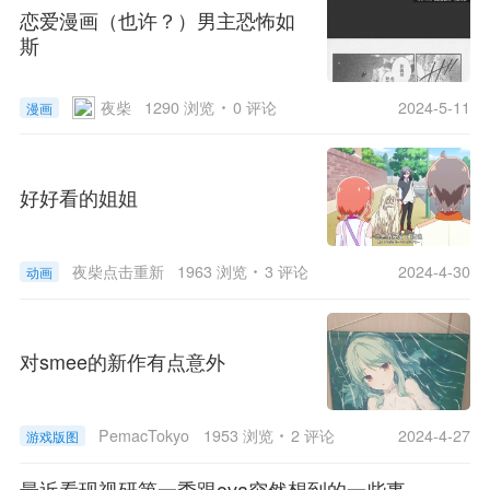
恋爱漫画（也许？）男主恐怖如
斯
夜柴
1290 浏览
0 评论
2024-5-11
漫画
好好看的姐姐
夜柴
点击重新
1963 浏览
3 评论
2024-4-30
动画
加载
对smee的新作有点意外
PemacTokyo
1953 浏览
2 评论
2024-4-27
游戏版图
点击重新加载
最近看现视研第一季跟ova突然想到的一些事